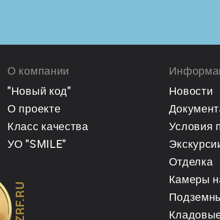
О компании
Информа
"Новый код"
Новости
О проекте
Документ
Класс качества
Условия 
УО "SMILE"
Экскурси
Отделка
Камеры н
ERZRF.RU
Подземны
Кладовы