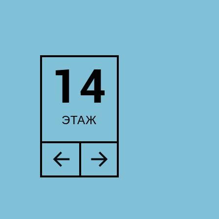
14
ЭТАЖ