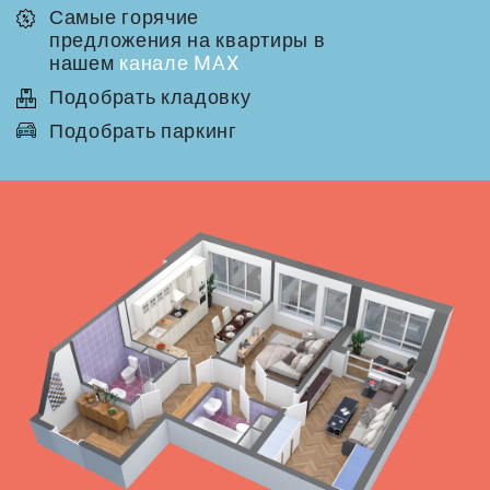
Самые горячие
предложения на квартиры в
нашем
канале MAX
Подобрать кладовку
Подобрать паркинг