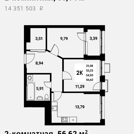
14 351 503
i
2-комнатная, 56,62 м
2