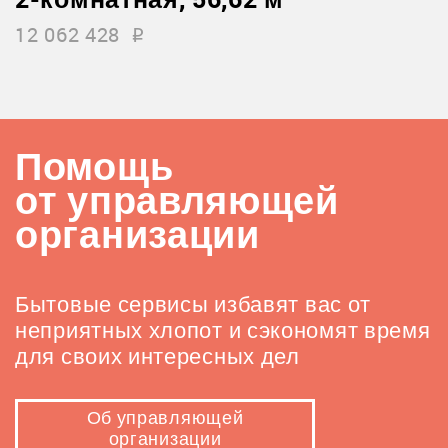
12 062 428
i
Помощь
от управляющей
организации
Бытовые сервисы избавят вас от
неприятных хлопот и сэкономят время
для своих интересных дел
Об управляющей
организации